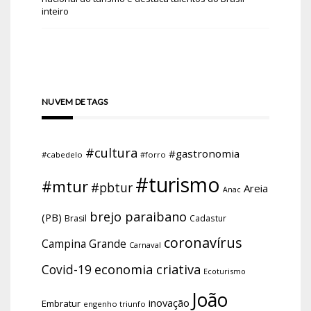
inteiro
NUVEM DE TAGS
#cultura
#gastronomia
#cabedelo
#forro
#turismo
#mtur
#pbtur
Areia
Anac
brejo paraibano
(PB)
Brasil
Cadastur
coronavírus
Campina Grande
Carnaval
economia criativa
Covid-19
Ecoturismo
João
inovação
Embratur
engenho triunfo