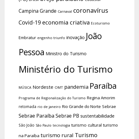
coronavírus
Campina Grande
Carnaval
economia criativa
Covid-19
Ecoturismo
João
inovação
Embratur
engenho triunfo
Pessoa
Ministro do Turismo
Ministério do Turismo
Paraíba
pandemia
Nordeste
OMT
MÚSICA
Regina Amorim
Programa de Regionalização do Turismo
Rio Grande do Norte
Sebrae
retomada
rio de janeiro
Sebrae Paraíba
Sebrae PB
sustentabilidade
turismo cultural
turismo
São João
tecnologia
São Paulo
Turismo
turismo rural
na Paraíba