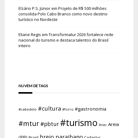
Elzário P.S. Júnior
em
Projeto de R$ 500 milhões
consolida Polo Cabo Branco como novo destino
turístico no Nordeste
Eliane Regis
em
Transformatur 2026 fortalece rede
nacional do turismo e destaca talentos do Brasil
inteiro
NUVEM DE TAGS
#cultura
#gastronomia
#cabedelo
#forro
#turismo
#mtur
#pbtur
Areia
Anac
brejo paraibano
(PB)
Brasil
Cadastur