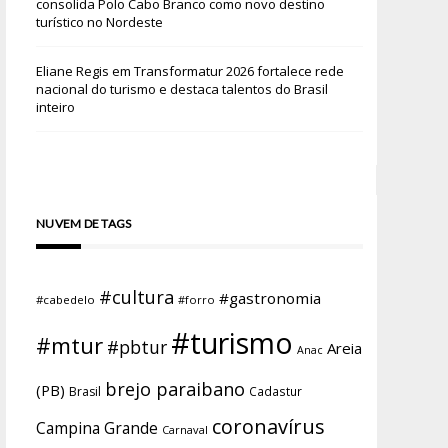
consolida Polo Cabo Branco como novo destino
turístico no Nordeste
Eliane Regis
em
Transformatur 2026 fortalece rede
nacional do turismo e destaca talentos do Brasil
inteiro
NUVEM DE TAGS
#cultura
#gastronomia
#cabedelo
#forro
#turismo
#mtur
#pbtur
Areia
Anac
brejo paraibano
(PB)
Brasil
Cadastur
coronavírus
Campina Grande
Carnaval