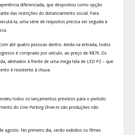
xperiência diferenciada, que despontou como opção
iante das restrições do distanciamento social. Para
xecutá-la, uma série de requisitos precisa ser seguida à
isca.
, com até quatro pessoas dentro. Ainda na entrada, todos
ngresso é comprado por veículo, ao preço de R$70. Os
a, alinhados à frente de uma mega tela de LED P2 – que
nto é resistente à chuva.
endeu todos os lançamentos previstos para o período.
çamento do
Cine Parking Drive-In
são produções não
e agosto. No primeiro dia, serão exibidos os filmes