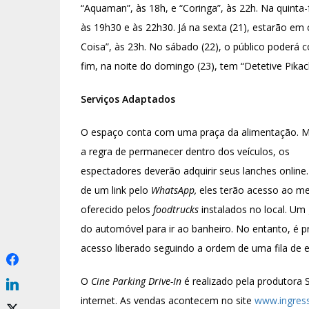
“Aquaman”, às 18h, e “Coringa”, às 22h. Na quinta
às 19h30 e às 22h30. Já na sexta (21), estarão em c
Coisa”, às 23h. No sábado (22), o público poderá con
fim, na noite do domingo (23), tem “Detetive Pikach
Serviços Adaptados
O espaço conta com uma praça da alimentação. 
a regra de permanecer dentro dos veículos, os
espectadores deverão adquirir seus lanches online.
de um link pelo
WhatsApp,
eles terão acesso ao m
oferecido pelos
foodtrucks
instalados no local. Um 
do automóvel para ir ao banheiro. No entanto, é pre
acesso liberado seguindo a ordem de uma fila de e
O
Cine Parking Drive-In
é realizado pela produtora
internet. As vendas acontecem no site
www.ingress