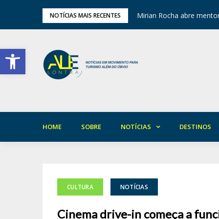
ariedade em Areia
Mirian Rocha abre mentor
NOTÍCIAS MAIS RECENTES
Barra de Ferramentas Aberta
HOME
SOBRE
NOTÍCIAS
DESTINOS
CULTURA
NOTÍCIAS
Cinema drive-in começa a func