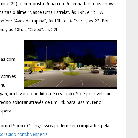
-feira (20), o humorista Renan da Resenha fará dois shows,
artaz o filme “Nasce Uma Estrela”, às 19h, e “It – A
ferir “Aves de rapina”, às 19h, e “A Freira”, às 23. Por
u”, às 18h, e “Creed”, às 22h.
Mas com
 Através
enu
garçom levará o pedido até o veículo. Só é possível sair
ciso solicitar através de um link para, assim, ter o
spera.
 Soma Promo. Os ingressos podem ser comprados pela
orapido.com.br/especial
.