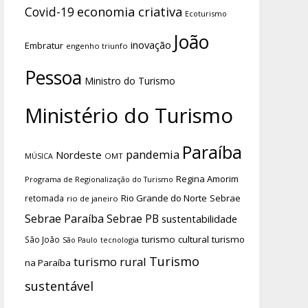
economia criativa
Covid-19
Ecoturismo
João
inovação
Embratur
engenho triunfo
Pessoa
Ministro do Turismo
Ministério do Turismo
Paraíba
pandemia
Nordeste
OMT
MÚSICA
Regina Amorim
Programa de Regionalização do Turismo
Rio Grande do Norte
Sebrae
retomada
rio de janeiro
Sebrae Paraíba
Sebrae PB
sustentabilidade
turismo cultural
turismo
São João
tecnologia
São Paulo
Turismo
turismo rural
na Paraíba
sustentável