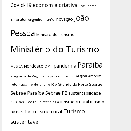
economia criativa
Covid-19
Ecoturismo
João
inovação
Embratur
engenho triunfo
Pessoa
Ministro do Turismo
Ministério do Turismo
Paraíba
pandemia
Nordeste
OMT
MÚSICA
Regina Amorim
Programa de Regionalização do Turismo
Rio Grande do Norte
Sebrae
retomada
rio de janeiro
Sebrae Paraíba
Sebrae PB
sustentabilidade
turismo cultural
turismo
São João
tecnologia
São Paulo
Turismo
turismo rural
na Paraíba
sustentável