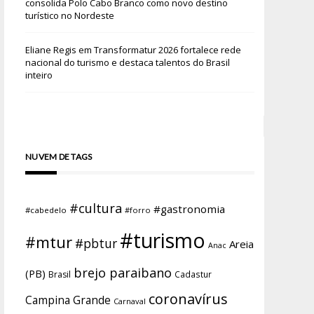
consolida Polo Cabo Branco como novo destino
turístico no Nordeste
Eliane Regis
em
Transformatur 2026 fortalece rede
nacional do turismo e destaca talentos do Brasil
inteiro
NUVEM DE TAGS
#cultura
#gastronomia
#cabedelo
#forro
#turismo
#mtur
#pbtur
Areia
Anac
brejo paraibano
(PB)
Brasil
Cadastur
coronavírus
Campina Grande
Carnaval