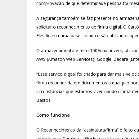
comprovação de que determinada pessoa foi mesmo
A segurança também se faz presente no armazena
solicitar o reconhecimento de firma digital. O Cartó
Eles ficam numa base isolada e são utilizados apen
O armazenamento é feito 100% na nuvem, utiliz
AWS (Amazon Web Services), Google, Zadara (Enter
“Esse serviço digital foi criado para dar mais velo
firma reconhecida em documentos a qualquer hora d
circunstâncias que estamos vivenciando ultimament
Bastos.
Como funciona
O Reconhecimento da “assinatura/firma” é feito at
emitido pelo Cartório – Blockchain Id, que não s