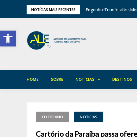
tival de Inverno das Serras
Engenho Triunfo abre Mem
NOTÍCIAS MAIS RECENTES
Barra de Ferramentas Aberta
HOME
SOBRE
NOTÍCIAS
DESTINOS
COTIDIANO
NOTÍCIAS
Cartório da Paraíba passa ofer