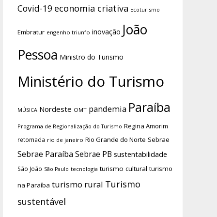
economia criativa
Covid-19
Ecoturismo
João
inovação
Embratur
engenho triunfo
Pessoa
Ministro do Turismo
Ministério do Turismo
Paraíba
pandemia
Nordeste
OMT
MÚSICA
Regina Amorim
Programa de Regionalização do Turismo
Rio Grande do Norte
Sebrae
retomada
rio de janeiro
Sebrae Paraíba
Sebrae PB
sustentabilidade
turismo cultural
turismo
São João
tecnologia
São Paulo
Turismo
turismo rural
na Paraíba
sustentável