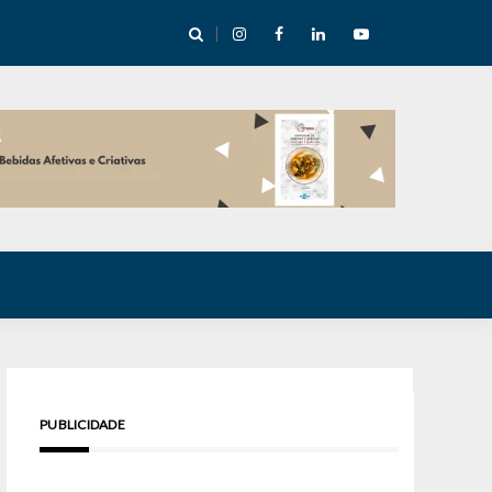
cha abre mentoria de storytelling com 10 vagas
PUBLICIDADE