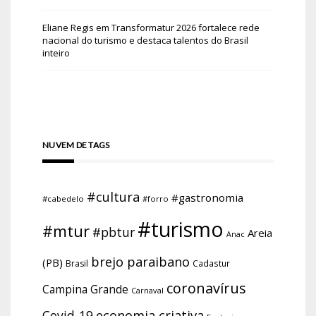
Eliane Regis
em
Transformatur 2026 fortalece rede
nacional do turismo e destaca talentos do Brasil
inteiro
NUVEM DE TAGS
#cultura
#gastronomia
#cabedelo
#forro
#turismo
#mtur
#pbtur
Areia
Anac
brejo paraibano
(PB)
Brasil
Cadastur
coronavírus
Campina Grande
Carnaval
economia criativa
Covid-19