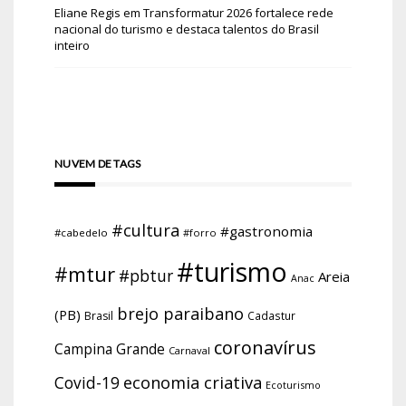
Eliane Regis
em
Transformatur 2026 fortalece rede
nacional do turismo e destaca talentos do Brasil
inteiro
NUVEM DE TAGS
#cultura
#gastronomia
#cabedelo
#forro
#turismo
#mtur
#pbtur
Areia
Anac
brejo paraibano
(PB)
Brasil
Cadastur
coronavírus
Campina Grande
Carnaval
economia criativa
Covid-19
Ecoturismo