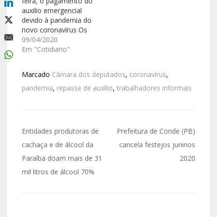
feira, o pagamento do
auxilio emergencial
devido à pandemia do
novo coronavírus Os
R$ 600 serão
09/04/2020
depositados, nesta
Em "Cotidiano"
quinta-feira, (9) de
abril, para as pessoas
Marcado
Câmara dos deputados
,
coronavírus
,
inscritas no Cadastro
Único, que não
pandemia
,
repasse de auxílio
,
trabalhadores informais
recebem Bolsa Família
e têm conta na Caixa
Econômica ou no
Banco do Brasil. Esse
Entidades produtoras de
Prefeitura de Conde (PB)
grupo, de…
cachaça e de álcool da
cancela festejos juninos
Paraíba doam mais de 31
2020
mil litros de álcool 70%