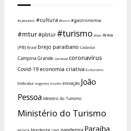
#cultura
#gastronomia
#cabedelo
#forro
#turismo
#mtur
#pbtur
Areia
Anac
brejo paraibano
(PB)
Brasil
Cadastur
coronavírus
Campina Grande
Carnaval
economia criativa
Covid-19
Ecoturismo
João
inovação
Embratur
engenho triunfo
Pessoa
Ministro do Turismo
Ministério do Turismo
Paraíba
pandemia
Nordeste
OMT
MÚSICA