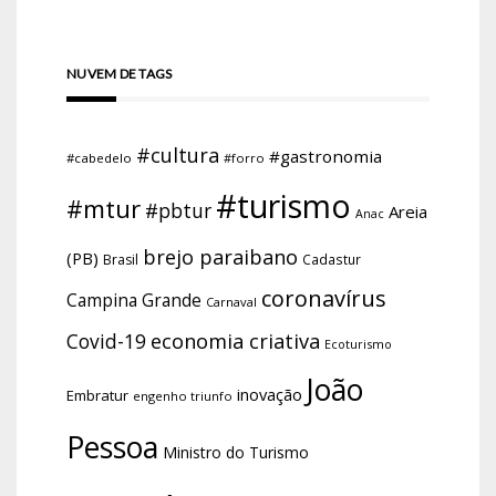
NUVEM DE TAGS
#cultura
#gastronomia
#cabedelo
#forro
#turismo
#mtur
#pbtur
Areia
Anac
brejo paraibano
(PB)
Brasil
Cadastur
coronavírus
Campina Grande
Carnaval
economia criativa
Covid-19
Ecoturismo
João
inovação
Embratur
engenho triunfo
Pessoa
Ministro do Turismo