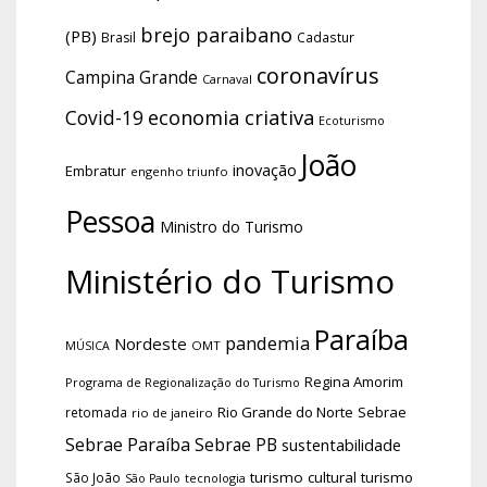
brejo paraibano
(PB)
Brasil
Cadastur
coronavírus
Campina Grande
Carnaval
economia criativa
Covid-19
Ecoturismo
João
inovação
Embratur
engenho triunfo
Pessoa
Ministro do Turismo
Ministério do Turismo
Paraíba
pandemia
Nordeste
OMT
MÚSICA
Regina Amorim
Programa de Regionalização do Turismo
Rio Grande do Norte
Sebrae
retomada
rio de janeiro
Sebrae Paraíba
Sebrae PB
sustentabilidade
turismo cultural
turismo
São João
tecnologia
São Paulo