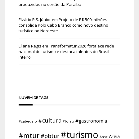
produzidos no sertão da Paraíba
Elzário P.S. Júnior
em
Projeto de R$ 500 milhões
consolida Polo Cabo Branco como novo destino
turístico no Nordeste
Eliane Regis
em
Transformatur 2026 fortalece rede
nacional do turismo e destaca talentos do Brasil
inteiro
NUVEM DE TAGS
#cultura
#gastronomia
#cabedelo
#forro
#turismo
#mtur
#pbtur
Areia
Anac