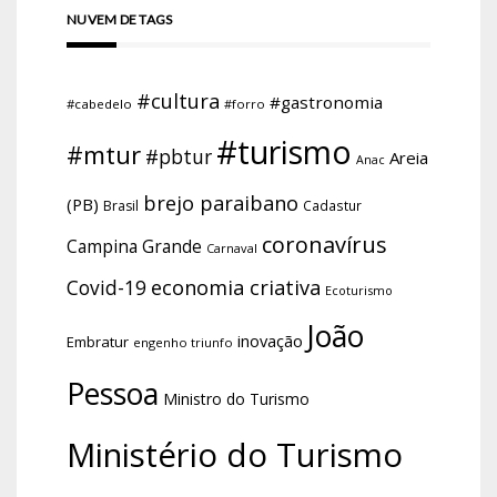
NUVEM DE TAGS
#cultura
#gastronomia
#cabedelo
#forro
#turismo
#mtur
#pbtur
Areia
Anac
brejo paraibano
(PB)
Brasil
Cadastur
coronavírus
Campina Grande
Carnaval
economia criativa
Covid-19
Ecoturismo
João
inovação
Embratur
engenho triunfo
Pessoa
Ministro do Turismo
Ministério do Turismo