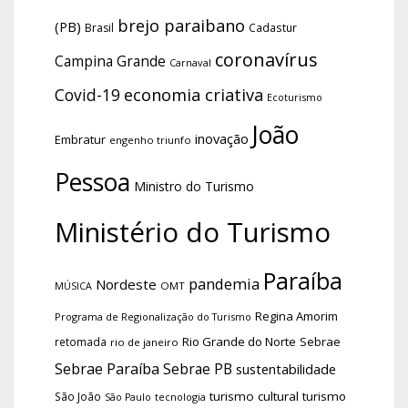
brejo paraibano
(PB)
Brasil
Cadastur
coronavírus
Campina Grande
Carnaval
economia criativa
Covid-19
Ecoturismo
João
inovação
Embratur
engenho triunfo
Pessoa
Ministro do Turismo
Ministério do Turismo
Paraíba
pandemia
Nordeste
OMT
MÚSICA
Regina Amorim
Programa de Regionalização do Turismo
Rio Grande do Norte
Sebrae
retomada
rio de janeiro
Sebrae Paraíba
Sebrae PB
sustentabilidade
turismo cultural
turismo
São João
tecnologia
São Paulo