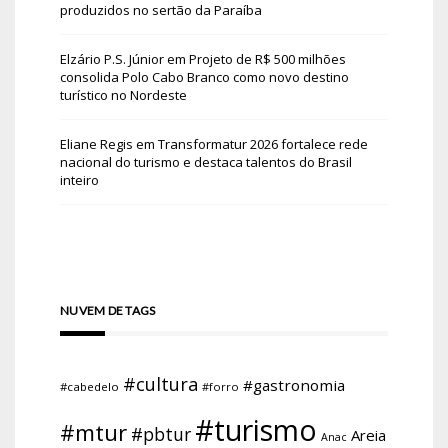
produzidos no sertão da Paraíba
Elzário P.S. Júnior
em
Projeto de R$ 500 milhões
consolida Polo Cabo Branco como novo destino
turístico no Nordeste
Eliane Regis
em
Transformatur 2026 fortalece rede
nacional do turismo e destaca talentos do Brasil
inteiro
NUVEM DE TAGS
#cultura
#gastronomia
#cabedelo
#forro
#turismo
#mtur
#pbtur
Areia
Anac