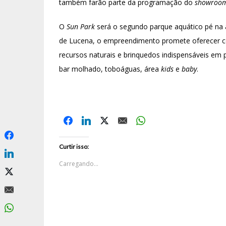
também farão parte da programação do
showroo
O
Sun Park
será o segundo parque aquático pé na ar
de Lucena, o empreendimento promete oferecer co
recursos naturais e brinquedos indispensáveis em 
bar molhado, toboáguas, área
kids
e
baby
.
Curtir isso:
Carregando...