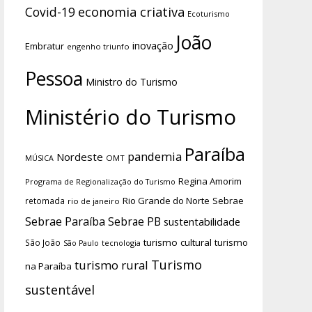
economia criativa
Covid-19
Ecoturismo
João
inovação
Embratur
engenho triunfo
Pessoa
Ministro do Turismo
Ministério do Turismo
Paraíba
pandemia
Nordeste
OMT
MÚSICA
Regina Amorim
Programa de Regionalização do Turismo
Rio Grande do Norte
Sebrae
retomada
rio de janeiro
Sebrae Paraíba
Sebrae PB
sustentabilidade
turismo cultural
turismo
São João
tecnologia
São Paulo
Turismo
turismo rural
na Paraíba
sustentável