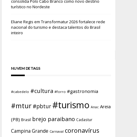
consolida Polo Cabo Branco como novo destino
turístico no Nordeste
Eliane Regis
em
Transformatur 2026 fortalece rede
nacional do turismo e destaca talentos do Brasil
inteiro
NUVEM DE TAGS
#cultura
#gastronomia
#cabedelo
#forro
#turismo
#mtur
#pbtur
Areia
Anac
brejo paraibano
(PB)
Brasil
Cadastur
coronavírus
Campina Grande
Carnaval