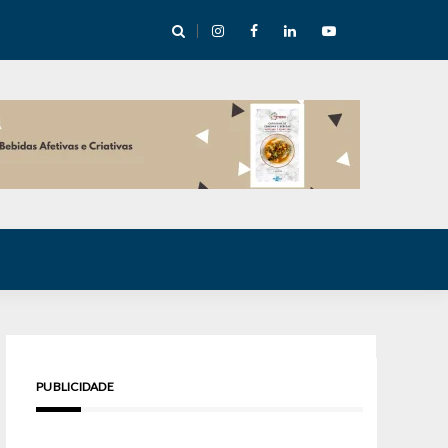
cha abre mentoria de storytelling com 10 vagas
PUBLICIDADE