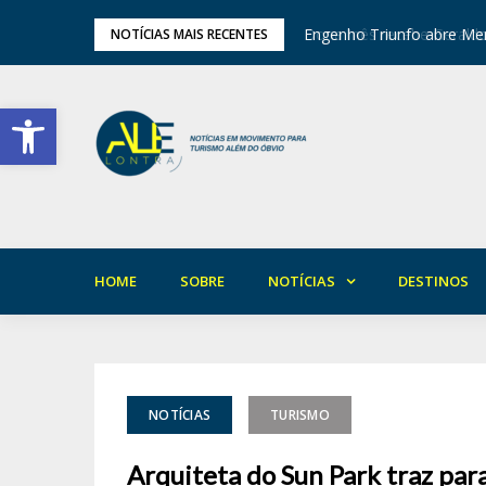
tival de Inverno das Serras
Engenho Triunfo abre Mem
NOTÍCIAS MAIS RECENTES
Barra de Ferramentas Aberta
HOME
SOBRE
NOTÍCIAS
DESTINOS
NOTÍCIAS
TURISMO
Arquiteta do Sun Park traz p