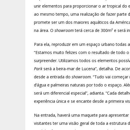
unir elementos para proporcionar o ar tropical do e
ao mesmo tempo, uma realização de fazer parte d
promete ser um dos maiores aquáticos da América
na área. O
showroom
terá cerca de 300m² e será i
Para ela, reproduzir em um espaço urbano todas as 
“Estamos muito felizes com o resultado de todo o p
surpreender. Utilizamos todos os elementos possíve
Park
será a beira-mar de Lucena”, detalha. De acor
desde a entrada do
showroom
. “Tudo vai começar 
d’água e palmeiras naturais por todo o espaço. A
será um diferencial especial”, adianta. “Cada deta
experiência única e se encante desde a primeira vis
Na entrada, haverá uma maquete para apresentar 
visitantes ter uma visão geral de toda a estrutura