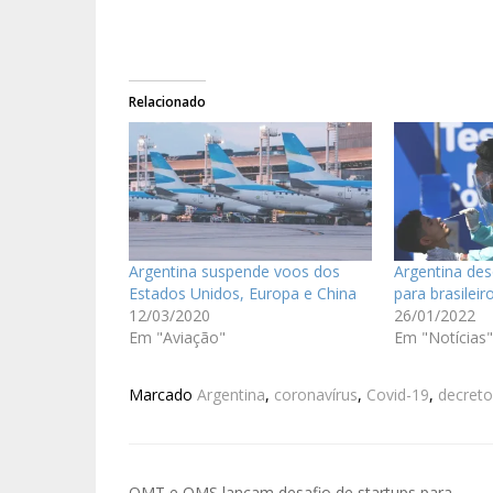
Relacionado
Argentina suspende voos dos
Argentina des
Estados Unidos, Europa e China
para brasilei
12/03/2020
26/01/2022
Em "Aviação"
Em "Notícias"
Marcado
Argentina
,
coronavírus
,
Covid-19
,
decreto
OMT e OMS lançam desafio de startups para