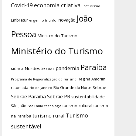
economia criativa
Covid-19
Ecoturismo
João
inovação
Embratur
engenho triunfo
Pessoa
Ministro do Turismo
Ministério do Turismo
Paraíba
pandemia
Nordeste
OMT
MÚSICA
Regina Amorim
Programa de Regionalização do Turismo
Rio Grande do Norte
Sebrae
retomada
rio de janeiro
Sebrae Paraíba
Sebrae PB
sustentabilidade
turismo cultural
turismo
São João
tecnologia
São Paulo
Turismo
turismo rural
na Paraíba
sustentável