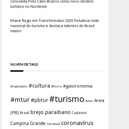
consolida Polo Cabo Branco como novo destino
turístico no Nordeste
Eliane Regis
em
Transformatur 2026 fortalece rede
nacional do turismo e destaca talentos do Brasil
inteiro
NUVEM DE TAGS
#cultura
#gastronomia
#cabedelo
#forro
#turismo
#mtur
#pbtur
Areia
Anac
brejo paraibano
(PB)
Brasil
Cadastur
coronavírus
Campina Grande
Carnaval