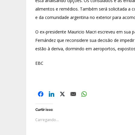
está analisando opções. Os consulados e as emba
alimentos e remédios. Também será solicitada a c
e da comunidade argentina no exterior para acom
O ex-presidente Mauricio Macri escreveu em sua p
Fernández que reconsidere sua decisão de impedir 
estão à deriva, dormindo em aeroportos, expostos 
EBC
Curtir isso:
Carregando...