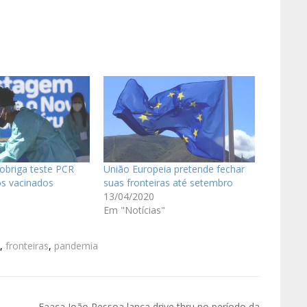
obriga teste PCR
União Europeia pretende fechar
ros vacinados
suas fronteiras até setembro
13/04/2020
Em "Notícias"
,
fronteiras
,
pandemia
Faaca João Pessoa lança drive thru no período da