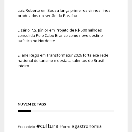
Luiz Roberto
em
Sousa lança primeiros vinhos finos
produzidos no sertão da Paraíba
Elzário P.S. Júnior
em
Projeto de R$ 500 milhões
consolida Polo Cabo Branco como novo destino
turístico no Nordeste
Eliane Regis
em
Transformatur 2026 fortalece rede
nacional do turismo e destaca talentos do Brasil
inteiro
NUVEM DE TAGS
#cultura
#gastronomia
#cabedelo
#forro