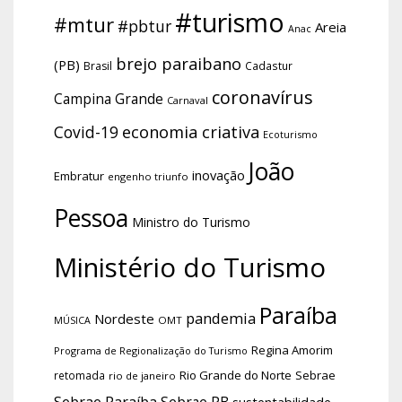
#turismo
#mtur
#pbtur
Areia
Anac
brejo paraibano
(PB)
Brasil
Cadastur
coronavírus
Campina Grande
Carnaval
economia criativa
Covid-19
Ecoturismo
João
inovação
Embratur
engenho triunfo
Pessoa
Ministro do Turismo
Ministério do Turismo
Paraíba
pandemia
Nordeste
OMT
MÚSICA
Regina Amorim
Programa de Regionalização do Turismo
Rio Grande do Norte
Sebrae
retomada
rio de janeiro
Sebrae Paraíba
Sebrae PB
sustentabilidade