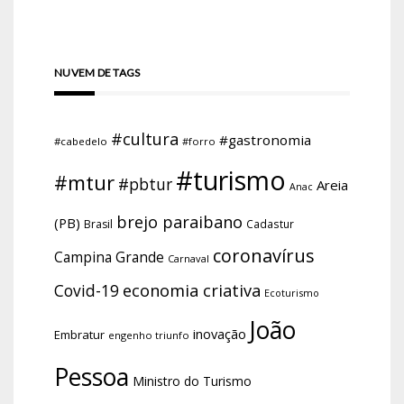
NUVEM DE TAGS
#cultura
#gastronomia
#cabedelo
#forro
#turismo
#mtur
#pbtur
Areia
Anac
brejo paraibano
(PB)
Brasil
Cadastur
coronavírus
Campina Grande
Carnaval
economia criativa
Covid-19
Ecoturismo
João
inovação
Embratur
engenho triunfo
Pessoa
Ministro do Turismo