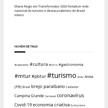
Eliane Regis
em
Transformatur 2026 fortalece rede
nacional do turismo e destaca talentos do Brasil
inteiro
NUVEM DE TAGS
#cultura
#gastronomia
#cabedelo
#forro
#turismo
#mtur
#pbtur
Areia
Anac
brejo paraibano
(PB)
Brasil
Cadastur
coronavírus
Campina Grande
Carnaval
economia criativa
Covid-19
Ecoturismo