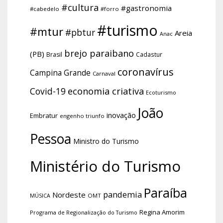
#cultura
#gastronomia
#cabedelo
#forro
#turismo
#mtur
#pbtur
Areia
Anac
brejo paraibano
(PB)
Brasil
Cadastur
coronavírus
Campina Grande
Carnaval
economia criativa
Covid-19
Ecoturismo
João
inovação
Embratur
engenho triunfo
Pessoa
Ministro do Turismo
Ministério do Turismo
Paraíba
pandemia
Nordeste
OMT
MÚSICA
Regina Amorim
Programa de Regionalização do Turismo