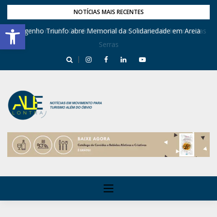
NOTÍCIAS MAIS RECENTES
Barra de Ferramentas Aberta
Dona Inês recebe Geraldo Azevedo no Festival de Inverno das
Engenho Triunfo abre Memorial da Solidariedade em Areia
Serras