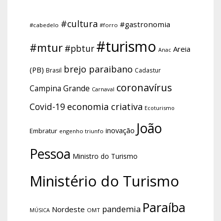
#cultura
#gastronomia
#cabedelo
#forro
#turismo
#mtur
#pbtur
Areia
Anac
brejo paraibano
(PB)
Brasil
Cadastur
coronavírus
Campina Grande
Carnaval
economia criativa
Covid-19
Ecoturismo
João
inovação
Embratur
engenho triunfo
Pessoa
Ministro do Turismo
Ministério do Turismo
Paraíba
pandemia
Nordeste
OMT
MÚSICA