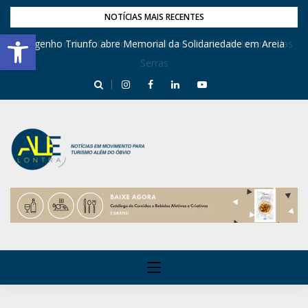
NOTÍCIAS MAIS RECENTES
Barra de Ferramentas Aberta
Dona Inês recebe Geraldo Azevedo no Festival de Inverno das
Engenho Triunfo abre Memorial da Solidariedade em Areia
Serras