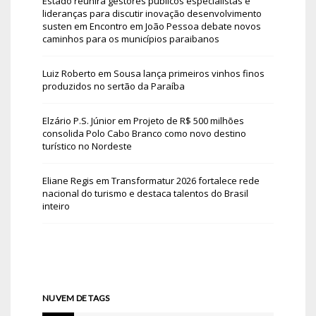
Estado reunirá gestores públicos especialistas e
lideranças para discutir inovação desenvolvimento
susten
em
Encontro em João Pessoa debate novos
caminhos para os municípios paraibanos
Luiz Roberto
em
Sousa lança primeiros vinhos finos
produzidos no sertão da Paraíba
Elzário P.S. Júnior
em
Projeto de R$ 500 milhões
consolida Polo Cabo Branco como novo destino
turístico no Nordeste
Eliane Regis
em
Transformatur 2026 fortalece rede
nacional do turismo e destaca talentos do Brasil
inteiro
NUVEM DE TAGS