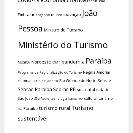
Covid-19
Ecoturismo
João
inovação
Embratur
engenho triunfo
Pessoa
Ministro do Turismo
Ministério do Turismo
Paraíba
pandemia
Nordeste
OMT
MÚSICA
Regina Amorim
Programa de Regionalização do Turismo
Rio Grande do Norte
Sebrae
retomada
rio de janeiro
Sebrae Paraíba
Sebrae PB
sustentabilidade
turismo cultural
turismo
São João
tecnologia
São Paulo
Turismo
turismo rural
na Paraíba
sustentável