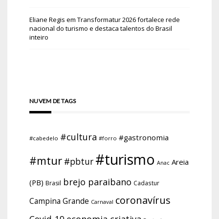
Eliane Regis
em
Transformatur 2026 fortalece rede
nacional do turismo e destaca talentos do Brasil
inteiro
NUVEM DE TAGS
#cultura
#gastronomia
#cabedelo
#forro
#turismo
#mtur
#pbtur
Areia
Anac
brejo paraibano
(PB)
Brasil
Cadastur
coronavírus
Campina Grande
Carnaval
economia criativa