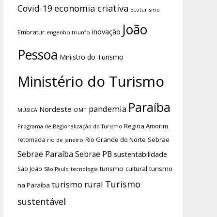
economia criativa
Covid-19
Ecoturismo
João
inovação
Embratur
engenho triunfo
Pessoa
Ministro do Turismo
Ministério do Turismo
Paraíba
pandemia
Nordeste
OMT
MÚSICA
Regina Amorim
Programa de Regionalização do Turismo
Rio Grande do Norte
Sebrae
retomada
rio de janeiro
Sebrae Paraíba
Sebrae PB
sustentabilidade
turismo cultural
turismo
São João
tecnologia
São Paulo
Turismo
turismo rural
na Paraíba
sustentável