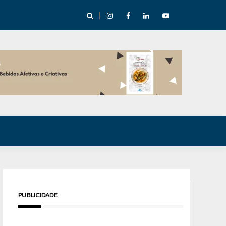
cha abre mentoria de storytelling com 10 vagas
PUBLICIDADE