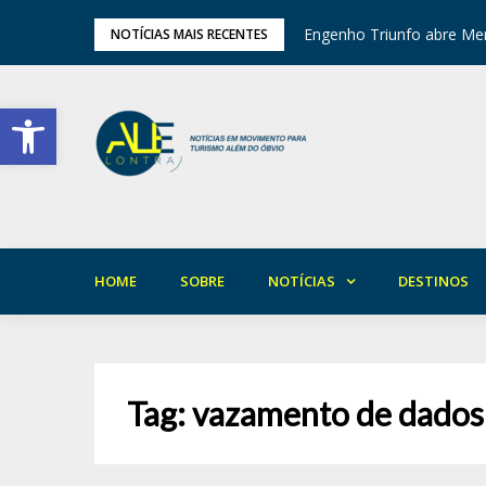
tival de Inverno das Serras
Engenho Triunfo abre Mem
NOTÍCIAS MAIS RECENTES
Barra de Ferramentas Aberta
HOME
SOBRE
NOTÍCIAS
DESTINOS
Tag:
vazamento de dados