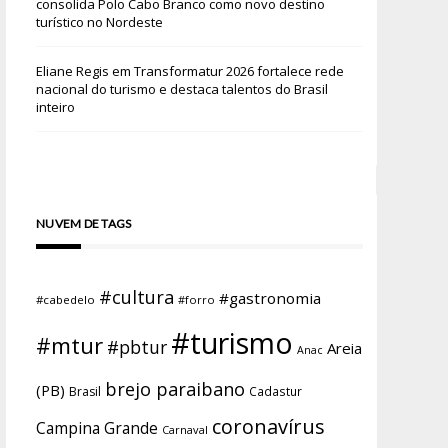
consolida Polo Cabo Branco como novo destino
turístico no Nordeste
Eliane Regis
em
Transformatur 2026 fortalece rede
nacional do turismo e destaca talentos do Brasil
inteiro
NUVEM DE TAGS
#cultura
#gastronomia
#cabedelo
#forro
#turismo
#mtur
#pbtur
Areia
Anac
brejo paraibano
(PB)
Brasil
Cadastur
coronavírus
Campina Grande
Carnaval