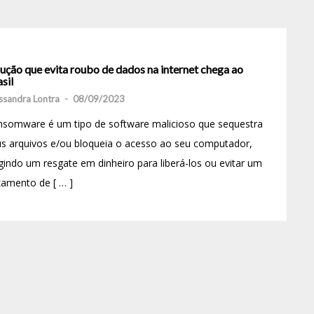
ução que evita roubo de dados na internet chega ao
sil
ssandra Lontra
-
08/09/2023
nsomware é um tipo de software malicioso que sequestra
s arquivos e/ou bloqueia o acesso ao seu computador,
gindo um resgate em dinheiro para liberá-los ou evitar um
amento de [ … ]