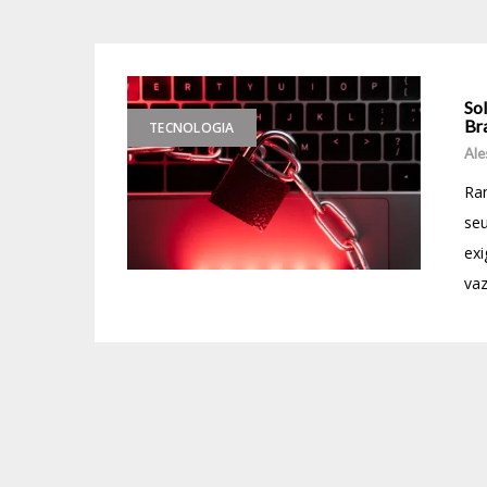
Sol
Bra
TECNOLOGIA
Ale
Ra
seu
exi
vaz