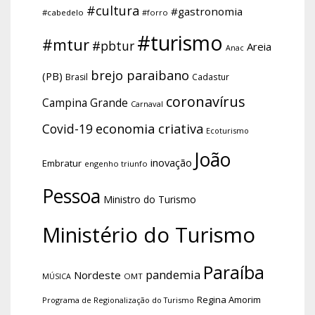
#cultura
#gastronomia
#cabedelo
#forro
#turismo
#mtur
#pbtur
Areia
Anac
brejo paraibano
(PB)
Brasil
Cadastur
coronavírus
Campina Grande
Carnaval
economia criativa
Covid-19
Ecoturismo
João
inovação
Embratur
engenho triunfo
Pessoa
Ministro do Turismo
Ministério do Turismo
Paraíba
pandemia
Nordeste
OMT
MÚSICA
Regina Amorim
Programa de Regionalização do Turismo