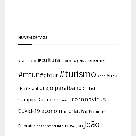
NUVEM DE TAGS
#cultura
#gastronomia
#cabedelo
#forro
#turismo
#mtur
#pbtur
Areia
Anac
brejo paraibano
(PB)
Brasil
Cadastur
coronavírus
Campina Grande
Carnaval
economia criativa
Covid-19
Ecoturismo
João
inovação
Embratur
engenho triunfo