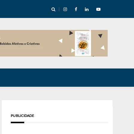
cha abre mentoria de storytelling com 10 vagas
PUBLICIDADE