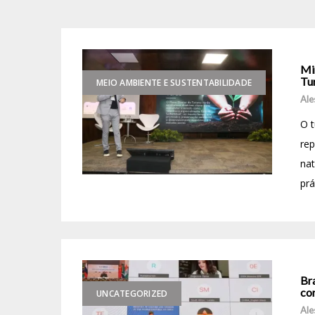
Min
Tu
MEIO AMBIENTE E SUSTENTABILIDADE
Ale
O t
re
na
prá
Br
co
UNCATEGORIZED
Ale