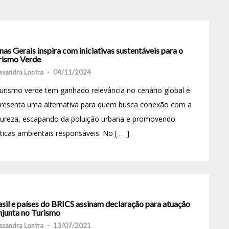
as Gerais inspira com iniciativas sustentáveis ​​para o
rismo Verde
ssandra Lontra
-
04/11/2024
urismo verde tem ganhado relevância no cenário global e
presenta uma alternativa para quem busca conexão com a
tureza, escapando da poluição urbana e promovendo
ticas ambientais responsáveis. No [ … ]
asil e países do BRICS assinam declaração para atuação
njunta no Turismo
ssandra Lontra
-
13/07/2021