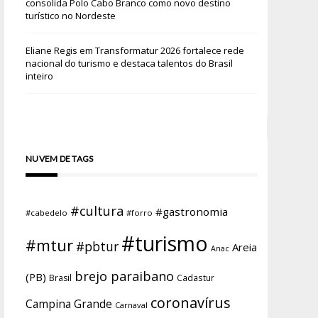
consolida Polo Cabo Branco como novo destino
turístico no Nordeste
Eliane Regis
em
Transformatur 2026 fortalece rede
nacional do turismo e destaca talentos do Brasil
inteiro
NUVEM DE TAGS
#cultura
#gastronomia
#cabedelo
#forro
#turismo
#mtur
#pbtur
Areia
Anac
brejo paraibano
(PB)
Brasil
Cadastur
coronavírus
Campina Grande
Carnaval