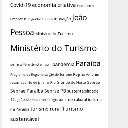
economia criativa
Covid-19
Ecoturismo
João
inovação
Embratur
engenho triunfo
Pessoa
Ministro do Turismo
Ministério do Turismo
Paraíba
pandemia
Nordeste
OMT
MÚSICA
Regina Amorim
Programa de Regionalização do Turismo
Rio Grande do Norte
Sebrae
retomada
rio de janeiro
Sebrae Paraíba
Sebrae PB
sustentabilidade
turismo cultural
turismo
São João
tecnologia
São Paulo
Turismo
turismo rural
na Paraíba
sustentável