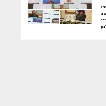
Enc
a a
set
paí