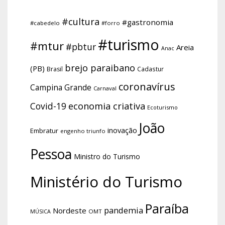
#cultura
#gastronomia
#cabedelo
#forro
#turismo
#mtur
#pbtur
Areia
Anac
brejo paraibano
(PB)
Brasil
Cadastur
coronavírus
Campina Grande
Carnaval
economia criativa
Covid-19
Ecoturismo
João
inovação
Embratur
engenho triunfo
Pessoa
Ministro do Turismo
Ministério do Turismo
Paraíba
pandemia
Nordeste
OMT
MÚSICA