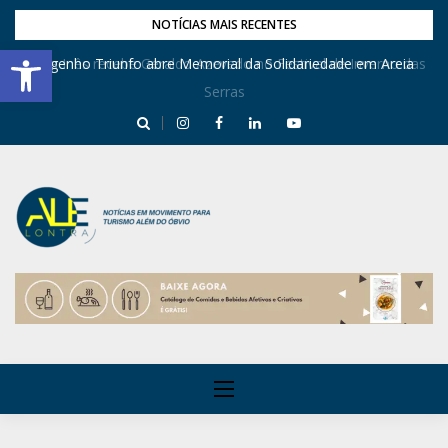
NOTÍCIAS MAIS RECENTES
Barra de Ferramentas Aberta
Dona Inês recebe Geraldo Azevedo no Festival de Inverno das
Engenho Triunfo abre Memorial da Solidariedade em Areia
Serras