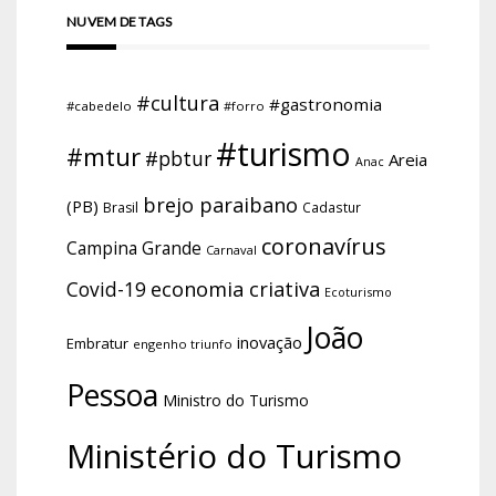
NUVEM DE TAGS
#cultura
#gastronomia
#cabedelo
#forro
#turismo
#mtur
#pbtur
Areia
Anac
brejo paraibano
(PB)
Brasil
Cadastur
coronavírus
Campina Grande
Carnaval
economia criativa
Covid-19
Ecoturismo
João
inovação
Embratur
engenho triunfo
Pessoa
Ministro do Turismo
Ministério do Turismo