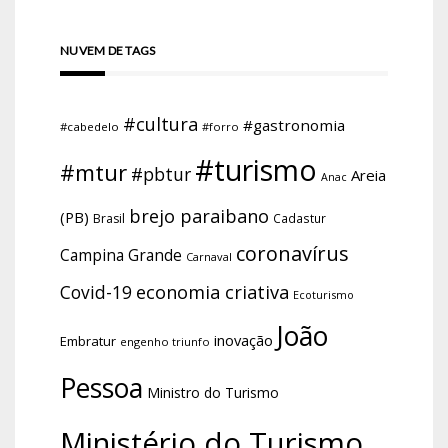
NUVEM DE TAGS
#cultura
#gastronomia
#cabedelo
#forro
#turismo
#mtur
#pbtur
Areia
Anac
brejo paraibano
(PB)
Brasil
Cadastur
coronavírus
Campina Grande
Carnaval
economia criativa
Covid-19
Ecoturismo
João
inovação
Embratur
engenho triunfo
Pessoa
Ministro do Turismo
Ministério do Turismo