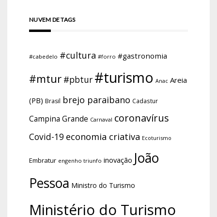
NUVEM DE TAGS
#cultura
#gastronomia
#cabedelo
#forro
#turismo
#mtur
#pbtur
Areia
Anac
brejo paraibano
(PB)
Brasil
Cadastur
coronavírus
Campina Grande
Carnaval
economia criativa
Covid-19
Ecoturismo
João
inovação
Embratur
engenho triunfo
Pessoa
Ministro do Turismo
Ministério do Turismo