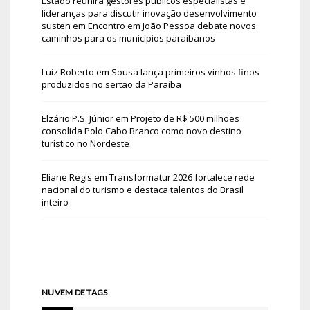
Estado reunirá gestores públicos especialistas e
lideranças para discutir inovação desenvolvimento
susten
em
Encontro em João Pessoa debate novos
caminhos para os municípios paraibanos
Luiz Roberto
em
Sousa lança primeiros vinhos finos
produzidos no sertão da Paraíba
Elzário P.S. Júnior
em
Projeto de R$ 500 milhões
consolida Polo Cabo Branco como novo destino
turístico no Nordeste
Eliane Regis
em
Transformatur 2026 fortalece rede
nacional do turismo e destaca talentos do Brasil
inteiro
NUVEM DE TAGS