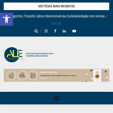
NOTÍCIAS MAIS RECENTES
Barra de Ferramentas Aberta
Dona Inês recebe Geraldo Azevedo no Festival de Inverno das
Engenho Triunfo abre Memorial da Solidariedade em Areia
Serras