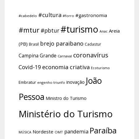
#cultura
#gastronomia
#cabedelo
#forro
#turismo
#mtur
#pbtur
Areia
Anac
brejo paraibano
(PB)
Brasil
Cadastur
coronavírus
Campina Grande
Carnaval
economia criativa
Covid-19
Ecoturismo
João
inovação
Embratur
engenho triunfo
Pessoa
Ministro do Turismo
Ministério do Turismo
Paraíba
pandemia
Nordeste
OMT
MÚSICA