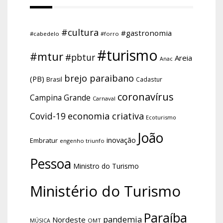
#cultura
#gastronomia
#cabedelo
#forro
#turismo
#mtur
#pbtur
Areia
Anac
brejo paraibano
(PB)
Brasil
Cadastur
coronavírus
Campina Grande
Carnaval
economia criativa
Covid-19
Ecoturismo
João
inovação
Embratur
engenho triunfo
Pessoa
Ministro do Turismo
Ministério do Turismo
Paraíba
pandemia
Nordeste
OMT
MÚSICA