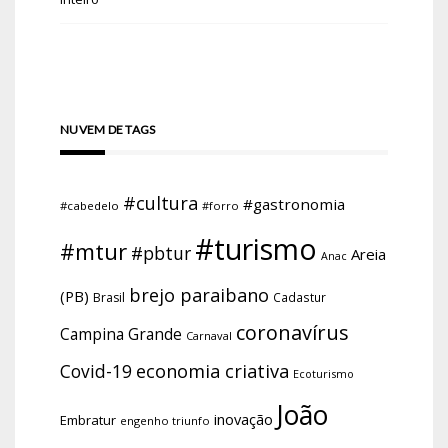
NUVEM DE TAGS
#cultura
#gastronomia
#cabedelo
#forro
#turismo
#mtur
#pbtur
Areia
Anac
brejo paraibano
(PB)
Brasil
Cadastur
coronavírus
Campina Grande
Carnaval
economia criativa
Covid-19
Ecoturismo
João
inovação
Embratur
engenho triunfo