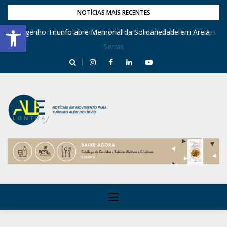
NOTÍCIAS MAIS RECENTES
Barra de Ferramentas Aberta
Dona Inês recebe Geraldo Azevedo no Festival de Inverno das
Engenho Triunfo abre Memorial da Solidariedade em Areia
Serras