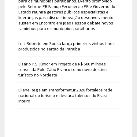
para os municípios paraibanos. Evento promovido
pelo Sebrae-PB Famup Fecomércio PB e Governo do
Estado reunirá gestores públicos especialistas e
lideranças para discutir inovação desenvolvimento
susten
em
Encontro em João Pessoa debate novos
caminhos para os municípios paraibanos
Luiz Roberto
em
Sousa lança primeiros vinhos finos
produzidos no sertão da Paraíba
Elzário P.S. Júnior
em
Projeto de R$ 500 milhões
consolida Polo Cabo Branco como novo destino
turístico no Nordeste
Eliane Regis
em
Transformatur 2026 fortalece rede
nacional do turismo e destaca talentos do Brasil
inteiro