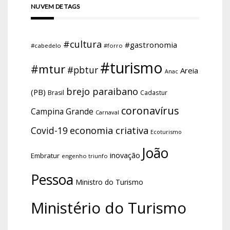
NUVEM DE TAGS
#cultura
#gastronomia
#cabedelo
#forro
#turismo
#mtur
#pbtur
Areia
Anac
brejo paraibano
(PB)
Brasil
Cadastur
coronavírus
Campina Grande
Carnaval
economia criativa
Covid-19
Ecoturismo
João
inovação
Embratur
engenho triunfo
Pessoa
Ministro do Turismo
Ministério do Turismo