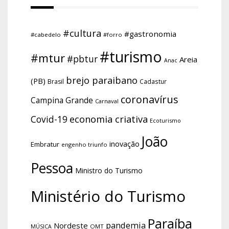
#cultura
#gastronomia
#cabedelo
#forro
#turismo
#mtur
#pbtur
Areia
Anac
brejo paraibano
(PB)
Brasil
Cadastur
coronavírus
Campina Grande
Carnaval
economia criativa
Covid-19
Ecoturismo
João
inovação
Embratur
engenho triunfo
Pessoa
Ministro do Turismo
Ministério do Turismo
Paraíba
pandemia
Nordeste
OMT
MÚSICA