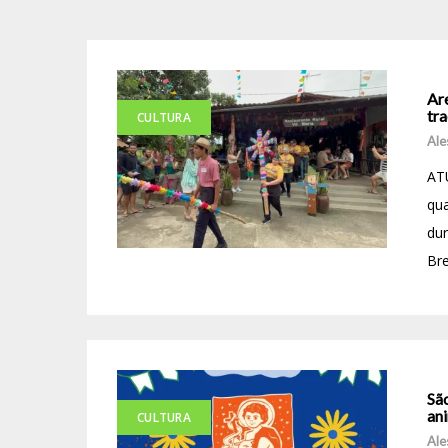
Are
tr
CULTURA
Ale
ATU
qua
dur
Bre
Sã
ani
CULTURA
Ale