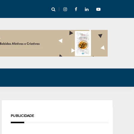
cha abre mentoria de storytelling com 10 vagas
PUBLICIDADE