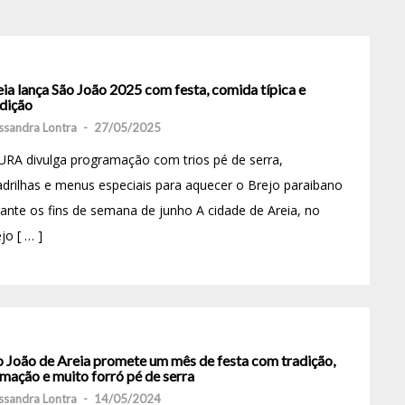
ia lança São João 2025 com festa, comida típica e
adição
ssandra Lontra
-
27/05/2025
RA divulga programação com trios pé de serra,
drilhas e menus especiais para aquecer o Brejo paraibano
ante os fins de semana de junho A cidade de Areia, no
jo [ … ]
o João de Areia promete um mês de festa com tradição,
mação e muito forró pé de serra
ssandra Lontra
-
14/05/2024