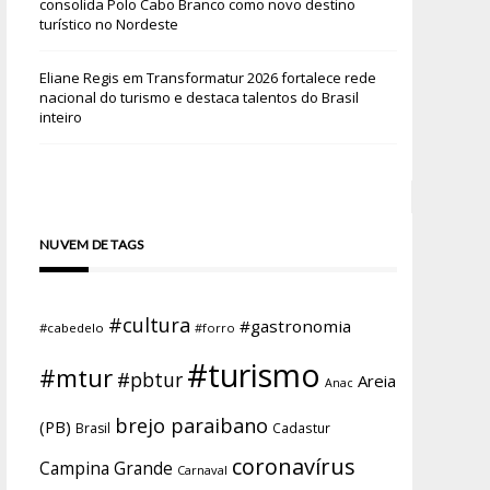
consolida Polo Cabo Branco como novo destino
turístico no Nordeste
Eliane Regis
em
Transformatur 2026 fortalece rede
nacional do turismo e destaca talentos do Brasil
inteiro
NUVEM DE TAGS
#cultura
#gastronomia
#cabedelo
#forro
#turismo
#mtur
#pbtur
Areia
Anac
brejo paraibano
(PB)
Brasil
Cadastur
coronavírus
Campina Grande
Carnaval