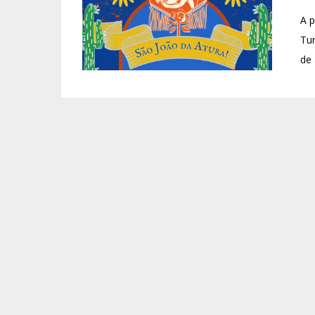
A 
Tur
de 