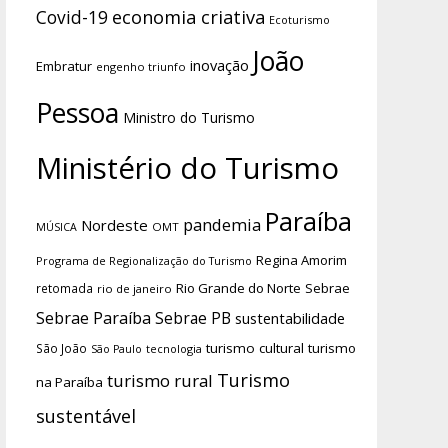
economia criativa
Covid-19
Ecoturismo
João
inovação
Embratur
engenho triunfo
Pessoa
Ministro do Turismo
Ministério do Turismo
Paraíba
pandemia
Nordeste
OMT
MÚSICA
Regina Amorim
Programa de Regionalização do Turismo
Rio Grande do Norte
Sebrae
retomada
rio de janeiro
Sebrae Paraíba
Sebrae PB
sustentabilidade
turismo cultural
turismo
São João
tecnologia
São Paulo
Turismo
turismo rural
na Paraíba
sustentável