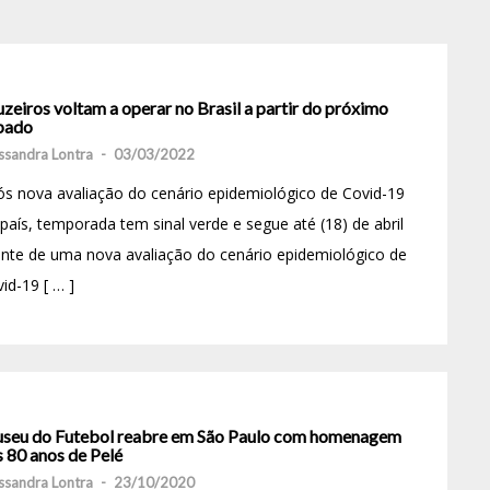
zeiros voltam a operar no Brasil a partir do próximo
bado
ssandra Lontra
-
03/03/2022
s nova avaliação do cenário epidemiológico de Covid-19
país, temporada tem sinal verde e segue até (18) de abril
nte de uma nova avaliação do cenário epidemiológico de
id-19 [ … ]
seu do Futebol reabre em São Paulo com homenagem
 80 anos de Pelé
ssandra Lontra
-
23/10/2020