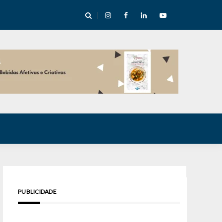
cha abre mentoria de storytelling com 10 vagas
PUBLICIDADE