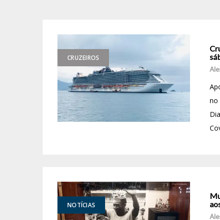
Cru
sá
CRUZEIROS
Ale
Apó
no 
Dia
Cov
Mu
aos
NOTÍCIAS
Ale