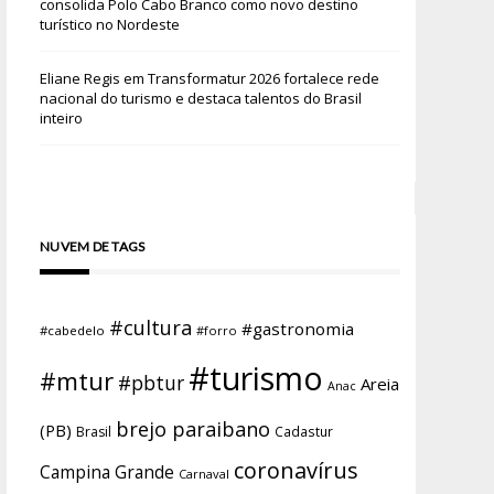
consolida Polo Cabo Branco como novo destino
turístico no Nordeste
Eliane Regis
em
Transformatur 2026 fortalece rede
nacional do turismo e destaca talentos do Brasil
inteiro
NUVEM DE TAGS
#cultura
#gastronomia
#cabedelo
#forro
#turismo
#mtur
#pbtur
Areia
Anac
brejo paraibano
(PB)
Brasil
Cadastur
coronavírus
Campina Grande
Carnaval