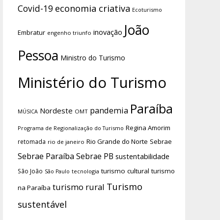
economia criativa
Covid-19
Ecoturismo
João
inovação
Embratur
engenho triunfo
Pessoa
Ministro do Turismo
Ministério do Turismo
Paraíba
pandemia
Nordeste
OMT
MÚSICA
Regina Amorim
Programa de Regionalização do Turismo
Rio Grande do Norte
Sebrae
retomada
rio de janeiro
Sebrae Paraíba
Sebrae PB
sustentabilidade
turismo cultural
turismo
São João
tecnologia
São Paulo
Turismo
turismo rural
na Paraíba
sustentável