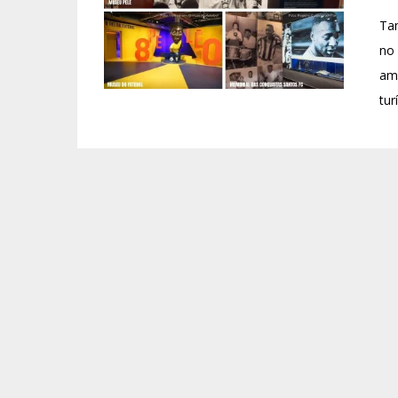
Tam
no
amb
tur