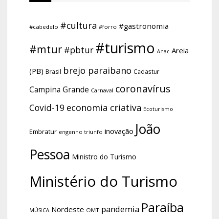
#cultura
#gastronomia
#cabedelo
#forro
#turismo
#mtur
#pbtur
Areia
Anac
brejo paraibano
(PB)
Brasil
Cadastur
coronavírus
Campina Grande
Carnaval
economia criativa
Covid-19
Ecoturismo
João
inovação
Embratur
engenho triunfo
Pessoa
Ministro do Turismo
Ministério do Turismo
Paraíba
pandemia
Nordeste
OMT
MÚSICA