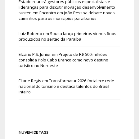
Estado reunirá gestores públicos especialistas e
lideranças para discutir inovação desenvolvimento
susten
em
Encontro em João Pessoa debate novos
caminhos para os municípios paraibanos
Luiz Roberto
em
Sousa lança primeiros vinhos finos
produzidos no sertão da Paraíba
Elzário P.S. Júnior
em
Projeto de R$ 500 milhões
consolida Polo Cabo Branco como novo destino
turístico no Nordeste
Eliane Regis
em
Transformatur 2026 fortalece rede
nacional do turismo e destaca talentos do Brasil
inteiro
NUVEM DE TAGS