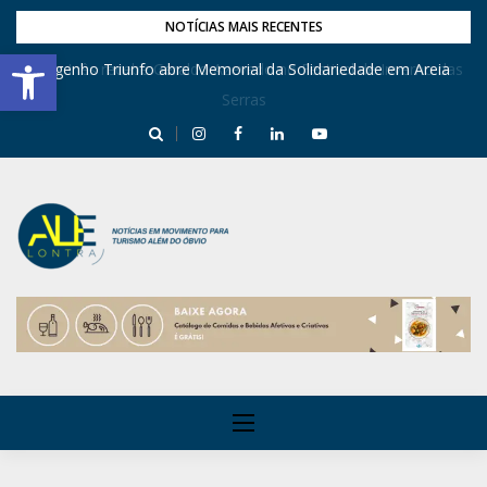
NOTÍCIAS MAIS RECENTES
Barra de Ferramentas Aberta
Dona Inês recebe Geraldo Azevedo no Festival de Inverno das
Engenho Triunfo abre Memorial da Solidariedade em Areia
Serras