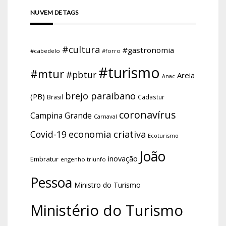
NUVEM DE TAGS
#cultura
#gastronomia
#cabedelo
#forro
#turismo
#mtur
#pbtur
Areia
Anac
brejo paraibano
(PB)
Brasil
Cadastur
coronavírus
Campina Grande
Carnaval
economia criativa
Covid-19
Ecoturismo
João
inovação
Embratur
engenho triunfo
Pessoa
Ministro do Turismo
Ministério do Turismo