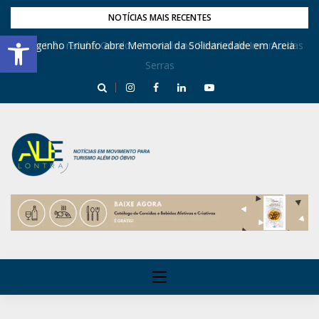
NOTÍCIAS MAIS RECENTES
Barra de Ferramentas Aberta
Dona Inês recebe Geraldo Azevedo no Festival de Inverno das
Engenho Triunfo abre Memorial da Solidariedade em Areia
Serras