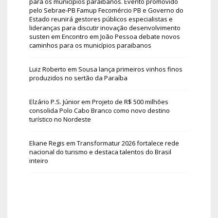
para os municípios paraibanos. Evento promovido
pelo Sebrae-PB Famup Fecomércio PB e Governo do
Estado reunirá gestores públicos especialistas e
lideranças para discutir inovação desenvolvimento
susten
em
Encontro em João Pessoa debate novos
caminhos para os municípios paraibanos
Luiz Roberto
em
Sousa lança primeiros vinhos finos
produzidos no sertão da Paraíba
Elzário P.S. Júnior
em
Projeto de R$ 500 milhões
consolida Polo Cabo Branco como novo destino
turístico no Nordeste
Eliane Regis
em
Transformatur 2026 fortalece rede
nacional do turismo e destaca talentos do Brasil
inteiro