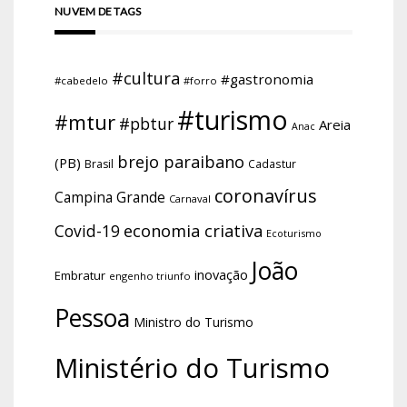
NUVEM DE TAGS
#cultura
#gastronomia
#cabedelo
#forro
#turismo
#mtur
#pbtur
Areia
Anac
brejo paraibano
(PB)
Brasil
Cadastur
coronavírus
Campina Grande
Carnaval
economia criativa
Covid-19
Ecoturismo
João
inovação
Embratur
engenho triunfo
Pessoa
Ministro do Turismo
Ministério do Turismo