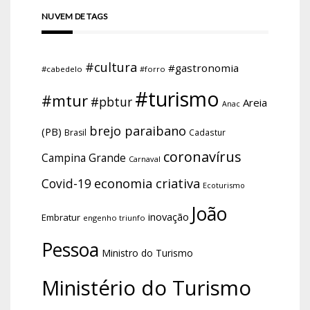
NUVEM DE TAGS
#cultura
#gastronomia
#cabedelo
#forro
#turismo
#mtur
#pbtur
Areia
Anac
brejo paraibano
(PB)
Brasil
Cadastur
coronavírus
Campina Grande
Carnaval
economia criativa
Covid-19
Ecoturismo
João
inovação
Embratur
engenho triunfo
Pessoa
Ministro do Turismo
Ministério do Turismo