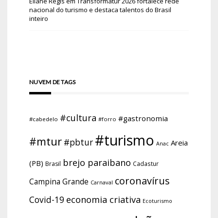
Eliane Regis
em
Transformatur 2026 fortalece rede
nacional do turismo e destaca talentos do Brasil
inteiro
NUVEM DE TAGS
#cultura
#gastronomia
#cabedelo
#forro
#turismo
#mtur
#pbtur
Areia
Anac
brejo paraibano
(PB)
Brasil
Cadastur
coronavírus
Campina Grande
Carnaval
economia criativa
Covid-19
Ecoturismo