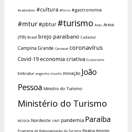
#cultura
#gastronomia
#cabedelo
#forro
#turismo
#mtur
#pbtur
Areia
Anac
brejo paraibano
(PB)
Brasil
Cadastur
coronavírus
Campina Grande
Carnaval
economia criativa
Covid-19
Ecoturismo
João
inovação
Embratur
engenho triunfo
Pessoa
Ministro do Turismo
Ministério do Turismo
Paraíba
pandemia
Nordeste
OMT
MÚSICA
Regina Amorim
Programa de Regionalização do Turismo