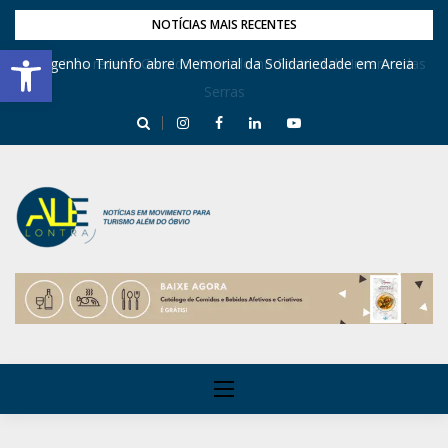
NOTÍCIAS MAIS RECENTES
Barra de Ferramentas Aberta
Dona Inês recebe Geraldo Azevedo no Festival de Inverno das
Engenho Triunfo abre Memorial da Solidariedade em Areia
Serras