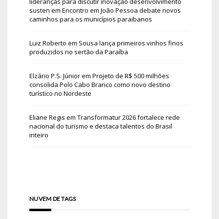
lideranças para discutir inovação desenvolvimento
susten
em
Encontro em João Pessoa debate novos
caminhos para os municípios paraibanos
Luiz Roberto
em
Sousa lança primeiros vinhos finos
produzidos no sertão da Paraíba
Elzário P.S. Júnior
em
Projeto de R$ 500 milhões
consolida Polo Cabo Branco como novo destino
turístico no Nordeste
Eliane Regis
em
Transformatur 2026 fortalece rede
nacional do turismo e destaca talentos do Brasil
inteiro
NUVEM DE TAGS