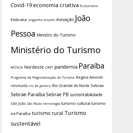
economia criativa
Covid-19
Ecoturismo
João
inovação
Embratur
engenho triunfo
Pessoa
Ministro do Turismo
Ministério do Turismo
Paraíba
pandemia
Nordeste
OMT
MÚSICA
Regina Amorim
Programa de Regionalização do Turismo
Rio Grande do Norte
Sebrae
retomada
rio de janeiro
Sebrae Paraíba
Sebrae PB
sustentabilidade
turismo cultural
turismo
São João
tecnologia
São Paulo
Turismo
turismo rural
na Paraíba
sustentável