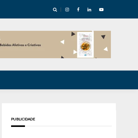
cha abre mentoria de storytelling com 10 vagas
PUBLICIDADE