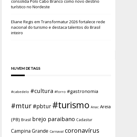
consolida Polo Cabo Branco como novo destino
turístico no Nordeste
Eliane Regis
em
Transformatur 2026 fortalece rede
nacional do turismo e destaca talentos do Brasil
inteiro
NUVEM DE TAGS
#cultura
#gastronomia
#cabedelo
#forro
#turismo
#mtur
#pbtur
Areia
Anac
brejo paraibano
(PB)
Brasil
Cadastur
coronavírus
Campina Grande
Carnaval