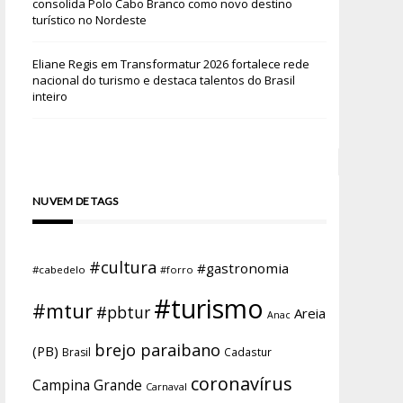
consolida Polo Cabo Branco como novo destino
turístico no Nordeste
Eliane Regis
em
Transformatur 2026 fortalece rede
nacional do turismo e destaca talentos do Brasil
inteiro
NUVEM DE TAGS
#cultura
#gastronomia
#cabedelo
#forro
#turismo
#mtur
#pbtur
Areia
Anac
brejo paraibano
(PB)
Brasil
Cadastur
coronavírus
Campina Grande
Carnaval