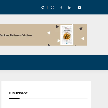
cha abre mentoria de storytelling com 10 vagas
PUBLICIDADE