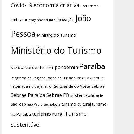
economia criativa
Covid-19
Ecoturismo
João
inovação
Embratur
engenho triunfo
Pessoa
Ministro do Turismo
Ministério do Turismo
Paraíba
pandemia
Nordeste
OMT
MÚSICA
Regina Amorim
Programa de Regionalização do Turismo
Rio Grande do Norte
Sebrae
retomada
rio de janeiro
Sebrae Paraíba
Sebrae PB
sustentabilidade
turismo cultural
turismo
São João
tecnologia
São Paulo
Turismo
turismo rural
na Paraíba
sustentável