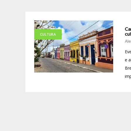
Ca
cul
CULTURA
Ale
Eve
e a
Bre
imp