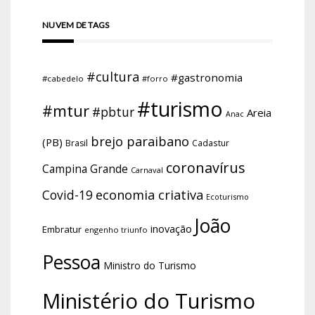
NUVEM DE TAGS
#cultura
#gastronomia
#cabedelo
#forro
#turismo
#mtur
#pbtur
Areia
Anac
brejo paraibano
(PB)
Brasil
Cadastur
coronavírus
Campina Grande
Carnaval
economia criativa
Covid-19
Ecoturismo
João
inovação
Embratur
engenho triunfo
Pessoa
Ministro do Turismo
Ministério do Turismo