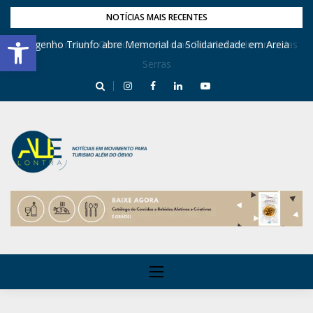
NOTÍCIAS MAIS RECENTES
Barra de Ferramentas Aberta
Dona Inês recebe Geraldo Azevedo no Festival de Inverno das
Engenho Triunfo abre Memorial da Solidariedade em Areia
Serras