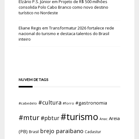
Elzário P.S. Júnior
em
Projeto de R$ 500 milhões
consolida Polo Cabo Branco como novo destino
turístico no Nordeste
Eliane Regis
em
Transformatur 2026 fortalece rede
nacional do turismo e destaca talentos do Brasil
inteiro
NUVEM DE TAGS
#cultura
#gastronomia
#cabedelo
#forro
#turismo
#mtur
#pbtur
Areia
Anac
brejo paraibano
(PB)
Brasil
Cadastur