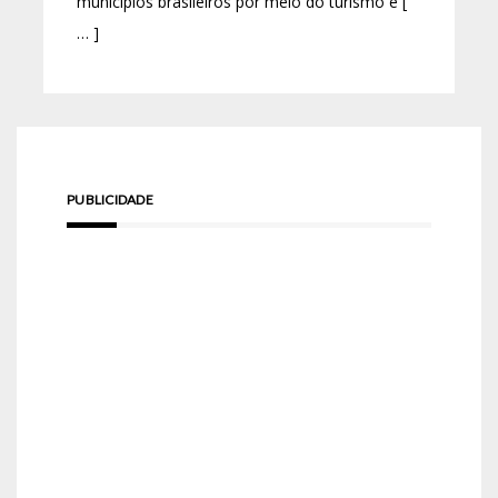
municípios brasileiros por meio do turismo e [
… ]
PUBLICIDADE