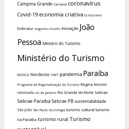
coronavírus
Campina Grande
Carnaval
economia criativa
Covid-19
Ecoturismo
João
inovação
Embratur
engenho triunfo
Pessoa
Ministro do Turismo
Ministério do Turismo
Paraíba
pandemia
Nordeste
OMT
MÚSICA
Regina Amorim
Programa de Regionalização do Turismo
Rio Grande do Norte
Sebrae
retomada
rio de janeiro
Sebrae Paraíba
Sebrae PB
sustentabilidade
turismo cultural
turismo
São João
tecnologia
São Paulo
Turismo
turismo rural
na Paraíba