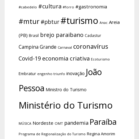
#cultura
#gastronomia
#cabedelo
#forro
#turismo
#mtur
#pbtur
Areia
Anac
brejo paraibano
(PB)
Brasil
Cadastur
coronavírus
Campina Grande
Carnaval
economia criativa
Covid-19
Ecoturismo
João
inovação
Embratur
engenho triunfo
Pessoa
Ministro do Turismo
Ministério do Turismo
Paraíba
pandemia
Nordeste
OMT
MÚSICA
Regina Amorim
Programa de Regionalização do Turismo