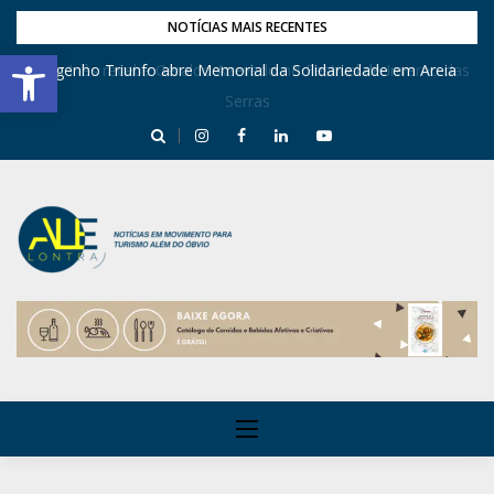
NOTÍCIAS MAIS RECENTES
Barra de Ferramentas Aberta
Dona Inês recebe Geraldo Azevedo no Festival de Inverno das
Engenho Triunfo abre Memorial da Solidariedade em Areia
Serras