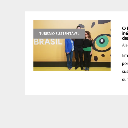
O B
iné
TURISMO SUSTENTÁVEL
des
Ale
Em
por
sus
dur