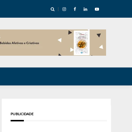
cha abre mentoria de storytelling com 10 vagas
PUBLICIDADE