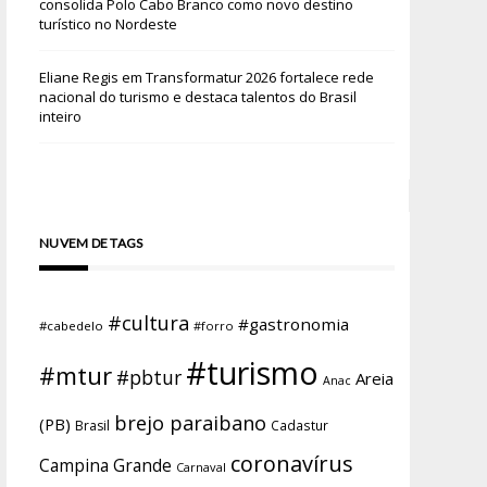
consolida Polo Cabo Branco como novo destino
turístico no Nordeste
Eliane Regis
em
Transformatur 2026 fortalece rede
nacional do turismo e destaca talentos do Brasil
inteiro
NUVEM DE TAGS
#cultura
#gastronomia
#cabedelo
#forro
#turismo
#mtur
#pbtur
Areia
Anac
brejo paraibano
(PB)
Brasil
Cadastur
coronavírus
Campina Grande
Carnaval