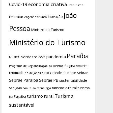
economia criativa
Covid-19
Ecoturismo
João
inovação
Embratur
engenho triunfo
Pessoa
Ministro do Turismo
Ministério do Turismo
Paraíba
pandemia
Nordeste
OMT
MÚSICA
Regina Amorim
Programa de Regionalização do Turismo
Rio Grande do Norte
Sebrae
retomada
rio de janeiro
Sebrae Paraíba
Sebrae PB
sustentabilidade
turismo cultural
turismo
São João
tecnologia
São Paulo
Turismo
turismo rural
na Paraíba
sustentável