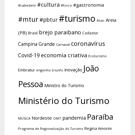
#cultura
#gastronomia
#cabedelo
#forro
#turismo
#mtur
#pbtur
Areia
Anac
brejo paraibano
(PB)
Brasil
Cadastur
coronavírus
Campina Grande
Carnaval
economia criativa
Covid-19
Ecoturismo
João
inovação
Embratur
engenho triunfo
Pessoa
Ministro do Turismo
Ministério do Turismo
Paraíba
pandemia
Nordeste
OMT
MÚSICA
Regina Amorim
Programa de Regionalização do Turismo