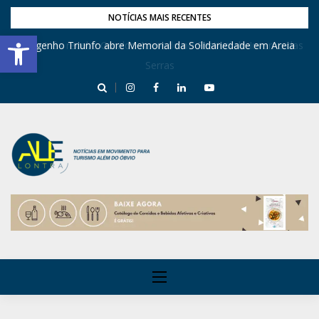
NOTÍCIAS MAIS RECENTES
Barra de Ferramentas Aberta
Dona Inês recebe Geraldo Azevedo no Festival de Inverno das
Engenho Triunfo abre Memorial da Solidariedade em Areia
Serras