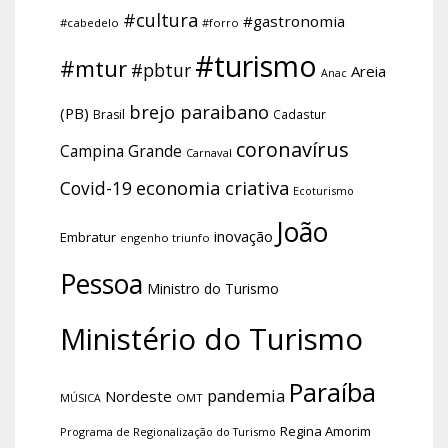
#cultura
#gastronomia
#cabedelo
#forro
#turismo
#mtur
#pbtur
Areia
Anac
brejo paraibano
(PB)
Brasil
Cadastur
coronavírus
Campina Grande
Carnaval
economia criativa
Covid-19
Ecoturismo
João
inovação
Embratur
engenho triunfo
Pessoa
Ministro do Turismo
Ministério do Turismo
Paraíba
pandemia
Nordeste
OMT
MÚSICA
Regina Amorim
Programa de Regionalização do Turismo