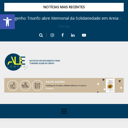
NOTÍCIAS MAIS RECENTES
Barra de Ferramentas Aberta
Dona Inês recebe Geraldo Azevedo no Festival de Inverno das
Engenho Triunfo abre Memorial da Solidariedade em Areia
Serras