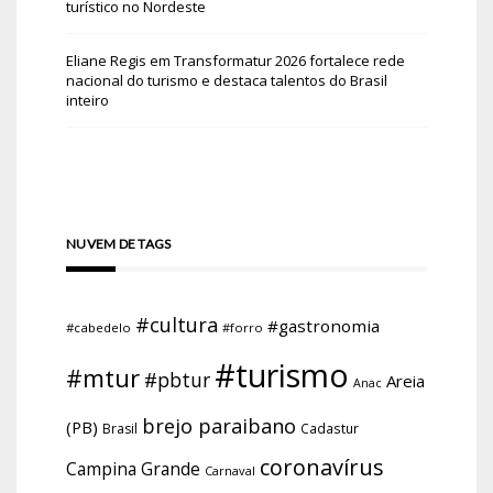
turístico no Nordeste
Eliane Regis
em
Transformatur 2026 fortalece rede
nacional do turismo e destaca talentos do Brasil
inteiro
NUVEM DE TAGS
#cultura
#gastronomia
#cabedelo
#forro
#turismo
#mtur
#pbtur
Areia
Anac
brejo paraibano
(PB)
Brasil
Cadastur
coronavírus
Campina Grande
Carnaval