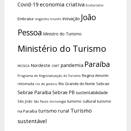
economia criativa
Covid-19
Ecoturismo
João
inovação
Embratur
engenho triunfo
Pessoa
Ministro do Turismo
Ministério do Turismo
Paraíba
pandemia
Nordeste
OMT
MÚSICA
Regina Amorim
Programa de Regionalização do Turismo
Rio Grande do Norte
Sebrae
retomada
rio de janeiro
Sebrae Paraíba
Sebrae PB
sustentabilidade
turismo cultural
turismo
São João
tecnologia
São Paulo
Turismo
turismo rural
na Paraíba
sustentável